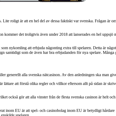
 Lite roligt är att en hel del av dessa faktiskt var svenska. Frågan är 
non kommer det troligtvis även under 2018 att lanserades en hel uppsjö
som nykomling att erbjuda någonting extra till spelaren. Detta är något 
sign samtidigt som de även har bra erbjudanden för nya spelare. Många gil
äller generellt alla svenska nätcasinon. Av den anledningen ska man give
et är lättare att förstå olika regler och villkor eftersom allt på sidan 
lket också gör att alla vinster från de flesta svenska casinon är helt och
trerat inom EU är att spel- och casinobolag inom EU är betydligt hårda
 enskilde spelaren.