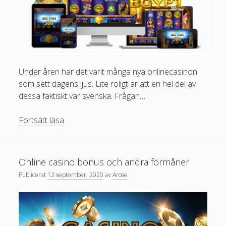
Under åren har det varit många nya onlinecasinon
som sett dagens ljus. Lite roligt är att en hel del av
dessa faktiskt var svenska. Frågan…
kul
Fortsätt läsa
att
spela
på
Online casino bonus och andra förmåner
nya
Publicerat
12 september, 2020
av
Arose
casinon