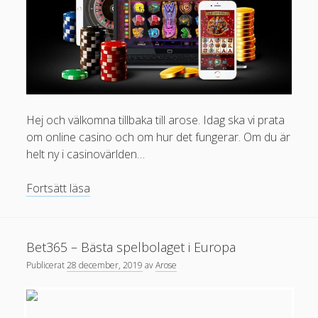
Hej och välkomna tillbaka till arose. Idag ska vi prata
om online casino och om hur det fungerar. Om du är
helt ny i casinovärlden…
Online
Fortsätt läsa
casino
–
så
Bet365 – Bästa spelbolaget i Europa
fungerar
Publicerat
28 december, 2019
av
Arose
det