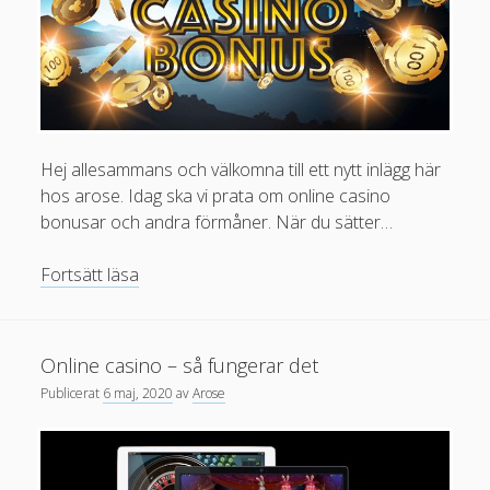
Hej allesammans och välkomna till ett nytt inlägg här
hos arose. Idag ska vi prata om online casino
bonusar och andra förmåner. När du sätter…
Online
Fortsätt läsa
casino
bonus
och
Online casino – så fungerar det
andra
Publicerat
6 maj, 2020
av
Arose
förmåner