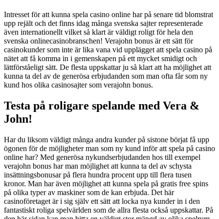
Intresset för att kunna spela casino online har på senare tid blomstrat
upp rejält och det finns idag många svenska sajter representerade
även internationellt vilket så klart är väldigt roligt för hela den
svenska onlinecasinobranschen! Verajohn bonus är ett sätt för
casinokunder som inte är lika vana vid upplägget att spela casino på
nätet att få komma in i gemenskapen på ett mycket smidigt och
lättförståeligt sätt. De flesta uppskattar ju så klart att ha möjlighet att
kunna ta del av de generösa erbjudanden som man ofta får som ny
kund hos olika casinosajter som verajohn bonus.
Testa på roligare spelande med Vera &
John!
Har du liksom väldigt många andra kunder på sistone börjat få upp
ögonen för de möjligheter man som ny kund inför att spela på casino
online har? Med generösa nykundserbjudanden hos till exempel
verajohn bonus har man möjlighet att kunna ta del av schysta
insättningsbonusar på flera hundra procent upp till flera tusen
kronor. Man har även möjlighet att kunna spela på gratis free spins
på olika typer av maskiner som de kan erbjuda. Det här
casinoföretaget är i sig själv ett sätt att locka nya kunder in i den
fantastiskt roliga spelvärlden som de allra flesta också uppskattar. På
den här sidan kan man hitta en väldigt stor mängd av olika spelrum