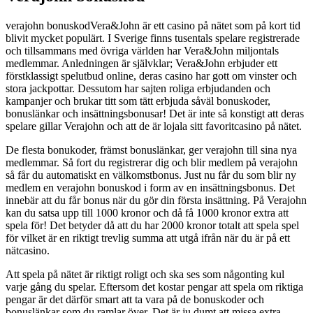
verajohn bonuskodVera&John är ett casino på nätet som på kort tid
blivit mycket populärt. I Sverige finns tusentals spelare registrerade
och tillsammans med övriga världen har Vera&John miljontals
medlemmar. Anledningen är självklar; Vera&John erbjuder ett
förstklassigt spelutbud online, deras casino har gott om vinster och
stora jackpottar. Dessutom har sajten roliga erbjudanden och
kampanjer och brukar titt som tätt erbjuda såväl bonuskoder,
bonuslänkar och insättningsbonusar! Det är inte så konstigt att deras
spelare gillar Verajohn och att de är lojala sitt favoritcasino på nätet.
De flesta bonukoder, främst bonuslänkar, ger verajohn till sina nya
medlemmar. Så fort du registrerar dig och blir medlem på verajohn
så får du automatiskt en välkomstbonus. Just nu får du som blir ny
medlem en verajohn bonuskod i form av en insättningsbonus. Det
innebär att du får bonus när du gör din första insättning. På Verajohn
kan du satsa upp till 1000 kronor och då få 1000 kronor extra att
spela för! Det betyder då att du har 2000 kronor totalt att spela spel
för vilket är en riktigt trevlig summa att utgå ifrån när du är på ett
nätcasino.
Att spela på nätet är riktigt roligt och ska ses som någonting kul
varje gång du spelar. Eftersom det kostar pengar att spela om riktiga
pengar är det därför smart att ta vara på de bonuskoder och
bonuslänkar som du ramlar över. Det är ju dumt att missa extra