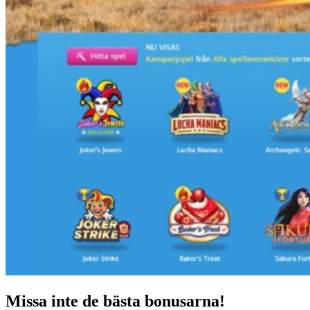
Missa inte de bästa bonusarna!